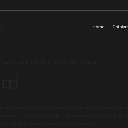
Home
Chi sia
NO
guardia dell'Arte del Canto Lirico Italiano
tti
lizzare il modulo qui sotto o scriverci direttamente via email. Se si
materiali stampa, vi invitiamo a visitare la nostra sezione dedicat
sorse utili e i nostri contatti diretti per la stampa.