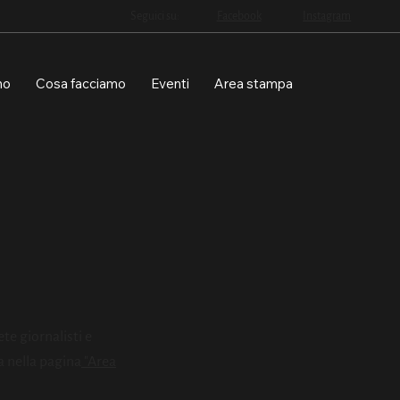
Seguici su:
Facebook
Instagram
mo
Cosa facciamo
Eventi
Area stampa
ete giornalisti e
a nella pagina
"Area