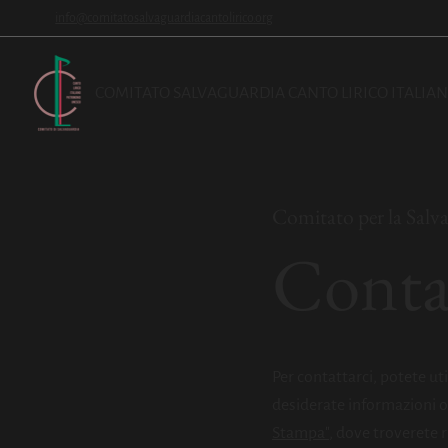
info@comitatosalvaguardiacantolirico.org
COMITATO SALVAGUARDIA CANTO LIRICO ITALIA
Comitato per la Salva
Conta
Per contattarci, potete uti
desiderate informazioni o 
Stampa"
, dove troverete ri