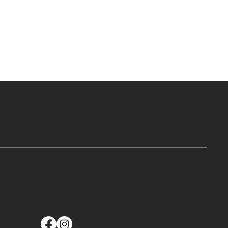
Contatti
info@comitatosalvaguardiacantolirico.org