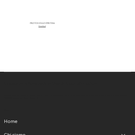
PROTOCOLLO D'INTESA
Download
Comitato per la Salvaguardia dell'Arte del Canto Lirico Italiano
Il nostro impegno mira a rendere il canto lirico accessibile e a celebrarne il riconoscimento come patrimonio culturale immateriale dell'UNESCO, preservandolo per le generazioni future.
Sede Legale:
Via Grazia Deledda, 75, 00137 Roma RM
Menù
Home
Chi siamo