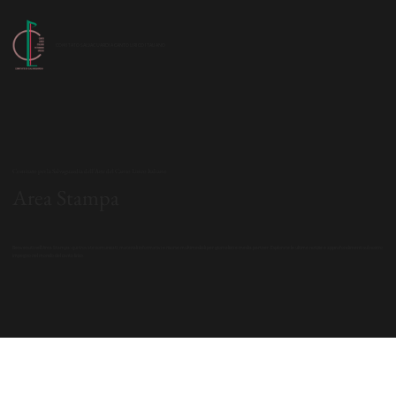
COMITATO SALVAGUARDIA CANTO LIRICO ITALIANO
Comitato per la Salvaguardia dell'Arte del Canto Lirico Italiano
Area Stampa
Benvenuti nell'Area Stampa: qui trovate comunicati, materiali informativi e risorse multimediali per giornalisti e media partner. Esplorate le ultime notizie e approfondimenti sul nostro
impegno nel mondo del canto lirico.