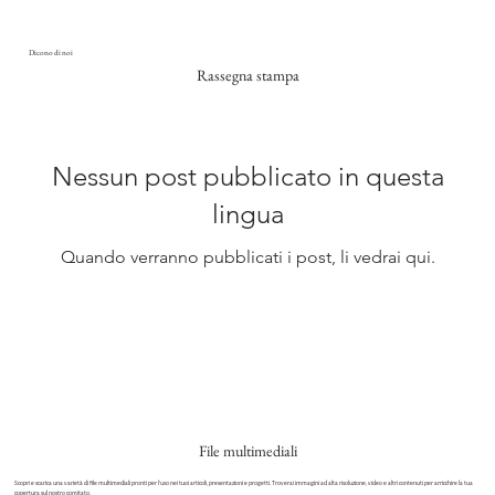
Dicono di noi
Rassegna stampa
Nessun post pubblicato in questa
lingua
Quando verranno pubblicati i post, li vedrai qui.
File multimediali
Scopri e scarica una varietà di file multimediali pronti per l'uso nei tuoi articoli, presentazioni e progetti. Troverai immagini ad alta risoluzione, video e altri contenuti per arricchire la tua
copertura sul nostro comitato.