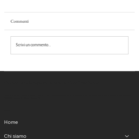
Commenti
Scrivi un commento...
Il Comitato per l'Arte del Canto Lirico
protagonista al Monteverdi Opera Festival 2026
Comitato per la Salvaguardia dell'Arte del Canto Lirico Italiano
Il nostro impegno mira a rendere il canto lirico accessibile e a celebrarne il riconoscimento come patrimonio culturale immateriale dell'UNESCO, preservandolo per le generazioni future.
Sede Legale:
Via Grazia Deledda, 75, 00137 Roma RM
Menù
Home
Chi siamo